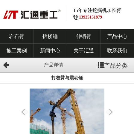
15年专注挖掘机加长臂
13925151879
岩石臂
拆楼锤
伸缩臂
产品中心
施工案例
新闻中心
关于汇通
联系我们
产品详情
产品分类
打桩臂与震动锤