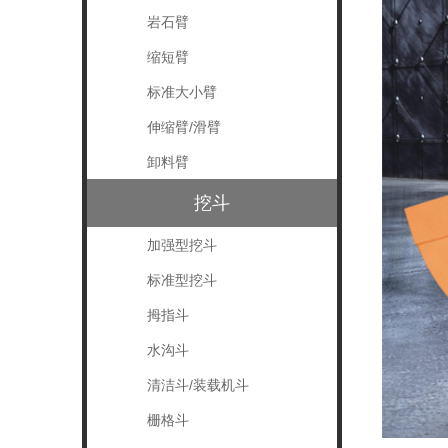
岩石臂
缩短臂
标准大小臂
伸缩臂/滑臂
卸料臂
挖斗
加强型挖斗
标准型挖斗
拇指斗
水沟斗
清洁斗/装载机斗
栅格斗