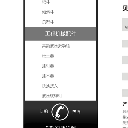
耙斗
倾斜斗
贝型斗
工程机械配件
高频液压振动锤
松土器
抓钳器
抓木器
快换接头
液压破碎钳
020-87451286