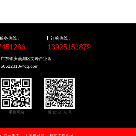
服务热线：
订购热线：
7451286
13925151879
：广东肇庆鼎湖区文峰产业园
850522310@qq.com
手机网站
微 信 公 众 号
：
三一重工
中国机械网
慧聪工程机械