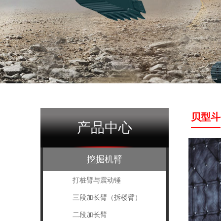
贝型斗
产品中心
挖掘机臂
打桩臂与震动锤
三段加长臂（拆楼臂）
二段加长臂