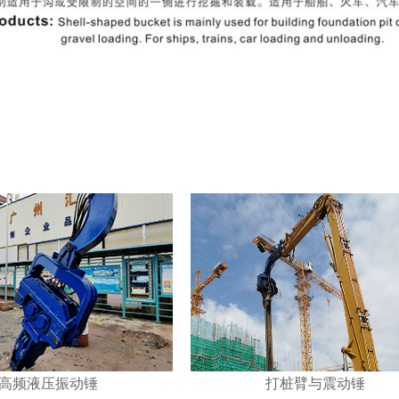
高频液压振动锤
打桩臂与震动锤