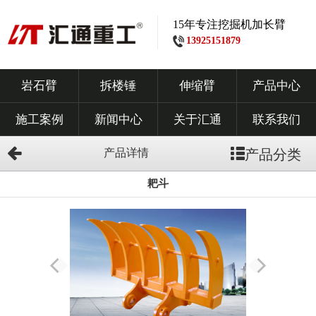
15年专注挖掘机加长臂
13925151879
岩石臂
拆楼锤
伸缩臂
产品中心
施工案例
新闻中心
关于汇通
联系我们
产品详情
产品分类
耙斗