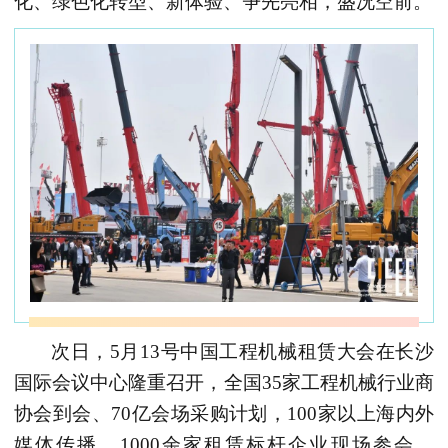
化、绿色化转型、
新体验、
争先亮相，盛况空前。
次日，
5
月
13
号中国工程机械租赁大会在长沙
国际会议中心隆重召开，全国
35
家工程机械行业商
协会到会、
70
亿会场采购计划，
100
家以上海内外
媒体传播，
1000余
家租赁标杆企业现场参会，