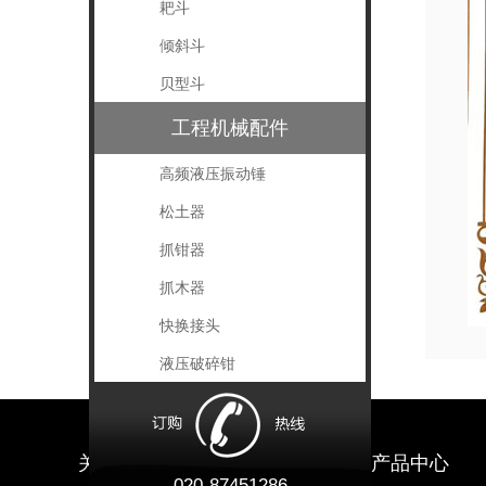
耙斗
倾斜斗
贝型斗
工程机械配件
高频液压振动锤
松土器
抓钳器
抓木器
快换接头
液压破碎钳
关于汇通
新闻中心
产品中心
020-87451286