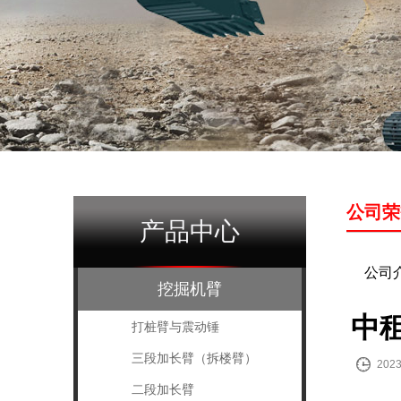
公司荣
产品中心
公司
挖掘机臂
中
打桩臂与震动锤
三段加长臂（拆楼臂）

2023
二段加长臂