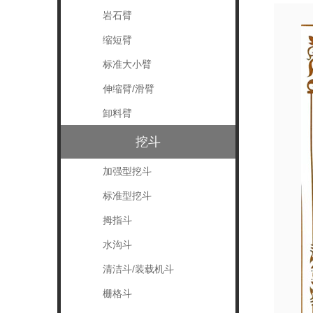
岩石臂
缩短臂
标准大小臂
伸缩臂/滑臂
卸料臂
挖斗
加强型挖斗
标准型挖斗
拇指斗
水沟斗
清洁斗/装载机斗
栅格斗