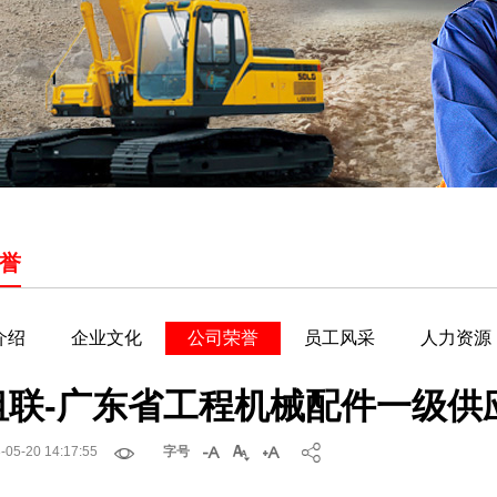
誉
介绍
企业文化
公司荣誉
员工风采
人力资源
租联-广东省工程机械配件一级供


-05-20 14:17:55
字号


