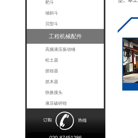
型。本工
耙斗
倾斜斗
贝型斗
工程机械配件
高频液压振动锤
松土器
抓钳器
抓木器
快换接头
液压破碎钳
020-87451286