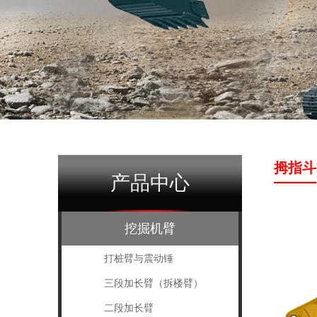
拇指斗
产品中心
挖掘机臂
打桩臂与震动锤
三段加长臂（拆楼臂）
二段加长臂