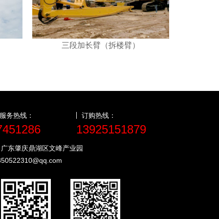
三段加长臂（拆楼臂）
服务热线：
订购热线：
7451286
13925151879
：广东肇庆鼎湖区文峰产业园
850522310@qq.com