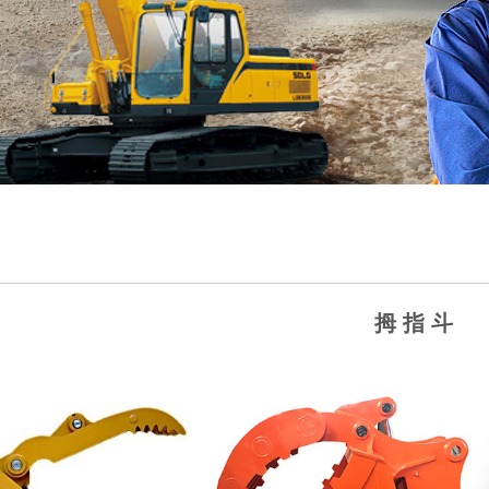
拇 指 斗