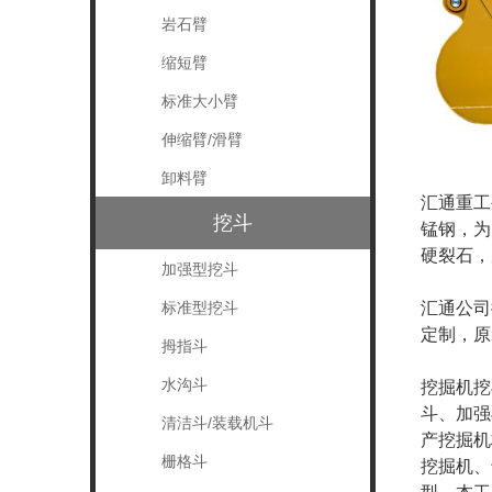
岩石臂
缩短臂
标准大小臂
伸缩臂/滑臂
卸料臂
汇通重工
挖斗
锰钢，为
硬裂石，
加强型挖斗
汇通公司
标准型挖斗
定制，原
拇指斗
水沟斗
挖掘机挖
斗、加强
清洁斗/装载机斗
产挖掘机
栅格斗
挖掘机、