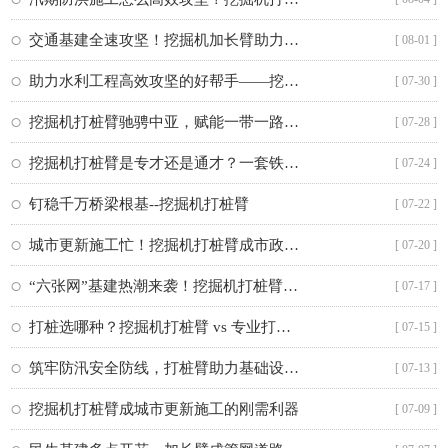
交通基建全速攻坚！挖掘机加长臂助力路桥航道高效施工
[ 08-01 ]
助力水利工程高效攻坚的好帮手——挖掘机加长臂
[ 07-30 ]
挖掘机打桩臂驰骋中亚，赋能一带一路基建建设
[ 07-28 ]
挖掘机打桩臂是专才还是通才？一套铁臂解锁全能施工
[ 07-24 ]
钉稳千万桥梁根基--挖掘机打桩臂
[ 07-22 ]
城市更新施工忙！挖掘机打桩臂成市政建设“硬核帮手”
[ 07-20 ]
“六张网”基建热潮来袭！挖掘机打桩臂成工程刚需装备
[ 07-17 ]
打桩选哪种？挖掘机打桩臂 vs 专业打桩机对比分析
[ 07-15 ]
筑牢防汛安全防线，打桩臂助力基础设施隐患加固
[ 07-13 ]
挖掘机打桩臂成城市更新施工的刚需利器
[ 07-09 ]