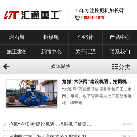
15年专注挖掘机加长臂
13925151879
岩石臂
拆楼锤
伸缩臂
产品中心
施工案例
新闻中心
关于汇通
联系我们
媒体聚焦
分类
抢抓“六张网”建设机遇，挖掘机打桩臂赋能多项基建工程
“六张网”万亿级基建项目密集开工，水
网、电网、地下管网等大批工程陆续落
地，哪些施...
抢抓“六张网”建设机遇，挖掘机打桩臂赋能多项基建工程
[ 08-06 ]
汛期防洪施工怎么高效攻坚？挖掘机打桩臂筑牢防汛安全屏障
[ 08-04 ]