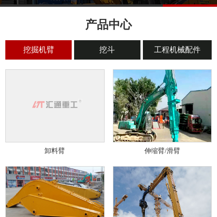
产品中心
挖掘机臂
挖斗
工程机械配件
卸料臂
伸缩臂/滑臂