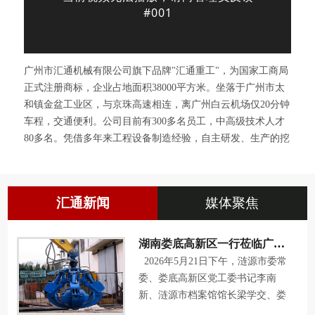
广州市汇通机械有限公司旗下品牌"汇通重工"，为国家工商局
正式注册商标，企业占地面积38000平方米。坐落于广州市太
和镇金盆工业区，与京珠高速相连，离广州白云机场仅20分钟
车程，交通便利。公司目前有300多名员工，中高级技术人才
80多名。凭借多年来工程设备制造经验，自主研发、生产的挖
掘机标准大小臂、两段式加长臂、三段式或多段式拆楼臂、挖
掘机挖斗、贝型斗清洁斗、倾斜斗、抓钳器、抓木器、松土
器、油缸、快换接头等工程机械零配件。
汇通新闻
媒体聚焦
湖南娄底高新区一行莅临广东汇通...
2026年5月21日下午，涟源市委常
委、娄底高新区党工委书记李南
新、涟源市档案馆馆长梁学交、娄
底高新区经济合作局副局长刘...